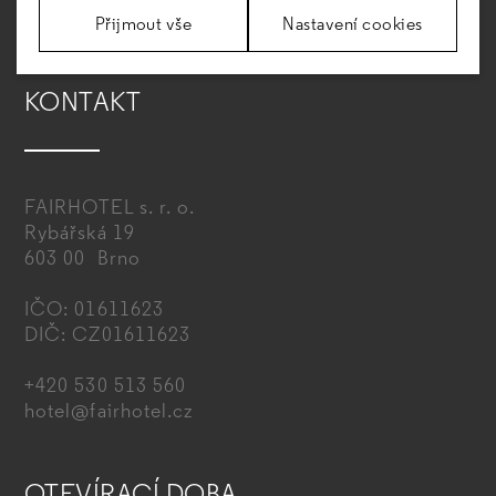
Přijmout vše
Nastavení cookies
KONTAKT
FAIRHOTEL s. r. o.
Rybářská 19
603 00 Brno
IČO: 01611623
DIČ: CZ01611623
+420 530 513 560
hotel@fairhotel.cz