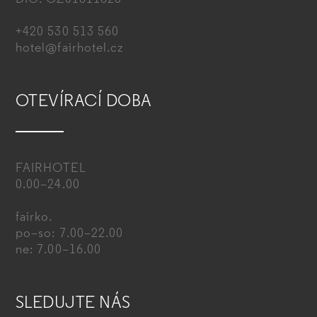
+420 530 513 560
hotel@fairhotel.cz
OTEVÍRACÍ DOBA
FAIRHOTEL
0.00–24.00
fairko.
po–so: 7.00–22.00
ne: 7.00–16.00
SLEDUJTE NÁS