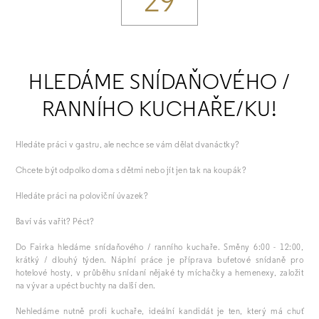
29
HLEDÁME SNÍDAŇOVÉHO /
RANNÍHO KUCHAŘE/KU!
Hledáte práci v gastru, ale nechce se vám dělat dvanáctky?
Chcete být odpolko doma s dětmi nebo jít jen tak na koupák?
Hledáte práci na poloviční úvazek?
Baví vás vařit? Péct?
Do Fairka hledáme snídaňového / ranního kuchaře. Směny 6:00 - 12:00,
krátký / dlouhý týden. Náplní práce je příprava bufetové snídaně pro
hotelové hosty, v průběhu snídaní nějaké ty míchačky a hemenexy, založit
na vývar a upéct buchty na další den.
Nehledáme nutně profi kuchaře, ideální kandidát je ten, který má chuť