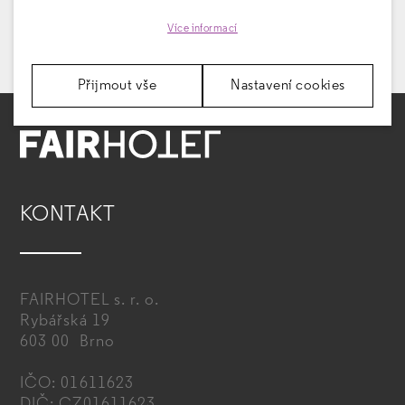
Více informací
Přijmout vše
Nastavení cookies
KONTAKT
FAIRHOTEL s. r. o.
Rybářská 19
603 00 Brno
IČO: 01611623
DIČ: CZ01611623