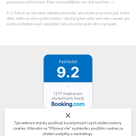
pracovat a vařit ho baví. Práci s konvekťákem vás rádi naučíme. :-)
P. S. Pokud se vám tahle nabídka práce líbí, ale chcete pracovat o pár hodin
déle, nelíbí se vám systém krátký / dlouhý týden nebo vám něco nesedí jak
byste si představovali, zavolejte i tak a zkusíme spolu něco vymyslet.
Fairhotel
9.2
""
1377 hodnocení
skutečných hostů
Tyto webové stránky používají k poskytování svých služeb soubory
cookies. Kliknutím na "Přijmout vše" souhlasíte s použitím cookies za
účelem analytiky a marketingu.