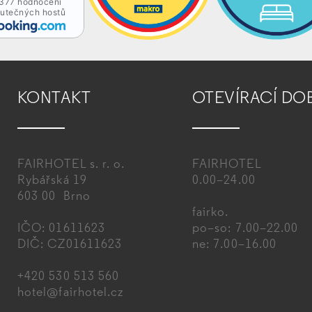
377 hodnocení
utečných hostů
KONTAKT
OTEVÍRACÍ DO
FAIRHOTEL s. r. o.
FAIRHOTEL
Rybářská 19
0.00–24.00
603 00 Brno
fairko.
IČO: 01611623
po–so: 7.00–22.00
DIČ: CZ01611623
ne: 7.00–16.00
+420 530 513 560
hotel@fairhotel.cz