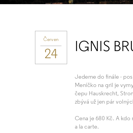
Červen
IGNIS B
24
Jedeme do finále - pos
Meníčko na gril je vymy
čepu Hauskrecht, Stron
zbývá už jen pár volných
Cena je 680 Kč. A kdo 
a la carte.