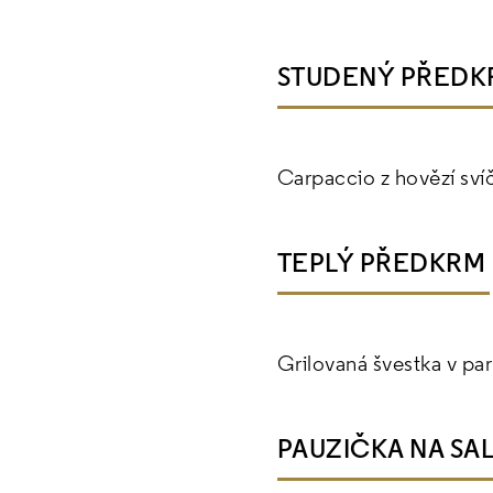
STUDENÝ PŘED
Carpaccio z hovězí sví
TEPLÝ PŘEDKRM
Grilovaná švestka v p
PAUZIČKA NA SA