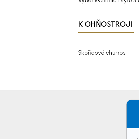
Výběr kvalitních sýrů a
K OHŇOSTROJI
Skořicové churros