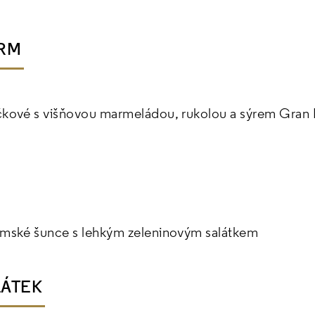
KRM
čkové s višňovou marmeládou, rukolou a sýrem Gran M
armské šunce s lehkým zeleninovým salátkem
LÁTEK