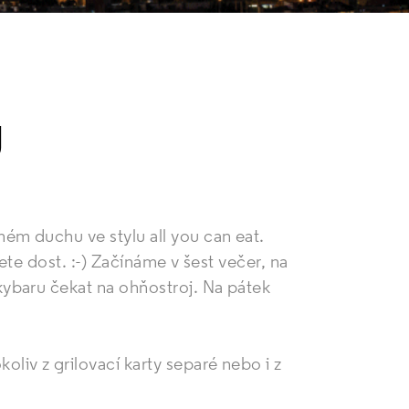
U
m duchu ve stylu all you can eat.
te dost. :-) Začínáme v šest večer, na
ybaru čekat na ohňostroj. Na pátek
iv z grilovací karty separé nebo i z