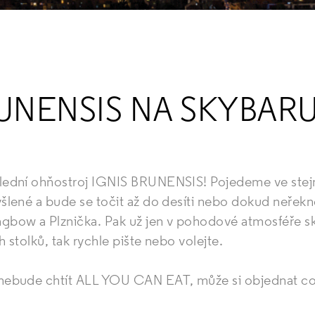
RUNENSIS NA SKYBAR
lední ohňostroj IGNIS BRUNENSIS! Pojedeme ve stejné
šlené a bude se točit až do desíti nebo dokud neřekne
gbow a Plznička. Pak už jen v pohodové atmosféře sk
 stolků, tak rychle pište nebo volejte.
nebude chtít ALL YOU CAN EAT, může si objednat cokol