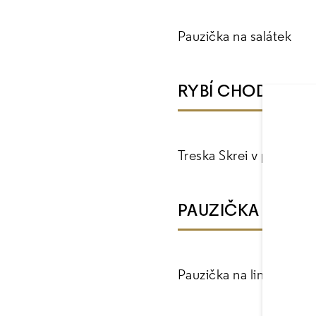
Pauzička na salátek
RYBÍ CHOD
Treska Skrei v papilotě
PAUZIČKA NA LI
Pauzička na limču