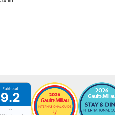
 uzenin
Fairhotel
9.2
""