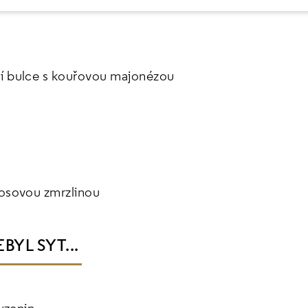
í bulce s kouřovou majonézou
kosovou zmrzlinou
YL SYT...