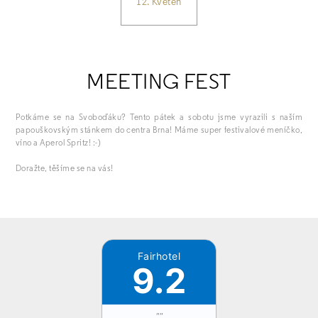
12. Květen
MEETING FEST
Potkáme se na Svoboďáku? Tento pátek a sobotu jsme vyrazili s naším
papouškovským stánkem do centra Brna! Máme super festivalové meníčko,
víno a Aperol Spritz! :-)
Doražte, těšíme se na vás!
Fairhotel
9.2
""