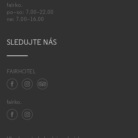
fairko.
po–so: 7.00–22.00
ne: 7.00–16.00
SLEDUJTE NÁS
FAIRHOTEL
fairko.