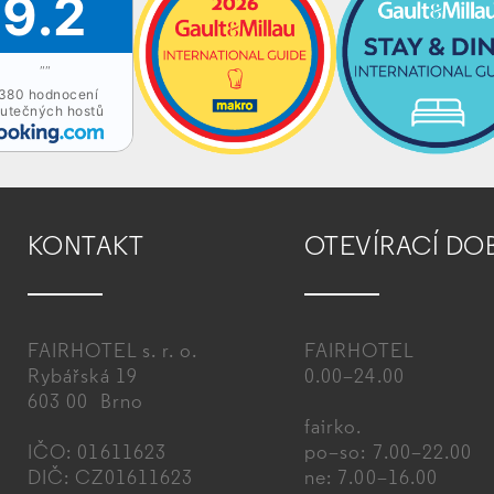
9.2
""
380 hodnocení
utečných hostů
KONTAKT
OTEVÍRACÍ DO
FAIRHOTEL s. r. o.
FAIRHOTEL
Rybářská 19
0.00–24.00
603 00 Brno
fairko.
IČO: 01611623
po–so: 7.00–22.00
DIČ: CZ01611623
ne: 7.00–16.00