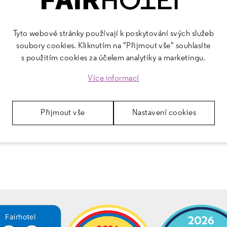
tarém Brně či v blízkém okolí.
OMEZENÍ
Tyto webové stránky používají k poskytování svých služeb
avíc ještě brzy rozšíříme.
soubory cookies. Kliknutím na "Přijmout vše" souhlasíte
s použitím cookies za účelem analytiky a marketingu.
UJE
Více informací
těli nebo museli změnit prostředí.
Přijmout vše
Nastavení cookies
ít po dobu nouzového stavu zavřeno.
Fairhotel