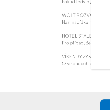
Pokud tedy bydlíte na S
WOLT ROZVÁŽÍ BEZ 
Naši nabídku na Woltu n
HOTEL STÁLE FUNG
Pro případ, že byste ch
VÍKENDY ZAVŘENO
O víkendech budeme m