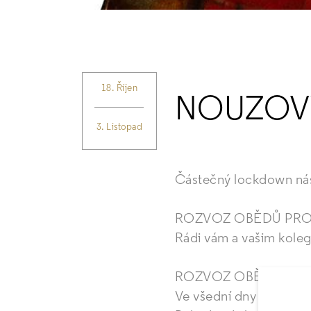
18. Říjen
NOUZOVÝ
3. Listopad
Částečný lockdown nás n
ROZVOZ OBĚDŮ PRO
Rádi vám a vašim koleg
ROZVOZ OBĚDŮ ZD
Ve všední dny mezi 11: