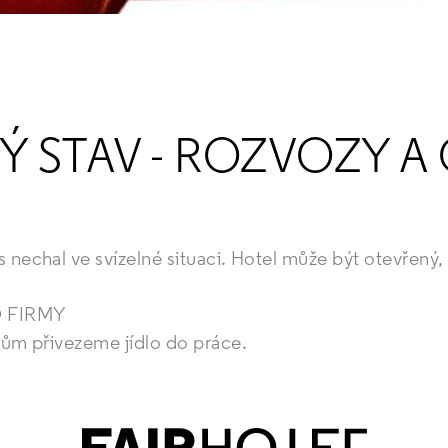
 STAV - ROZVOZY A
echal ve svízelné situaci. Hotel může být otevřený, 
 FIRMY
ům přivezeme jídlo do práce.
ARMA
00 a 15:00 můžeme zdarma přivézt jídlo i k vám domů