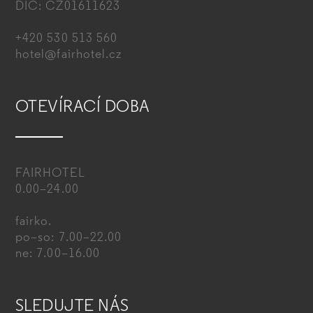
DIČ: CZ01611623
+420 530 513 560
hotel@fairhotel.cz
OTEVÍRACÍ DOBA
FAIRHOTEL
0.00–24.00
fairko.
po–so: 7.00–22.00
ne: 7.00–16.00
SLEDUJTE NÁS