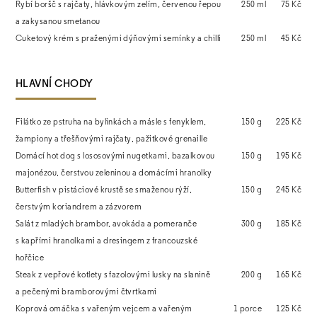
Rybí boršč s rajčaty, hlávkovým zelím, červenou řepou
250 ml
75 Kč
a zakysanou smetanou
Cuketový krém s praženými dýňovými semínky a chilli
250 ml
45 Kč
HLAVNÍ CHODY
Filátko ze pstruha na bylinkách a másle s fenyklem,
150 g
225 Kč
žampiony a třešňovými rajčaty, pažitkové grenaille
Domácí hot dog s lososovými nugetkami, bazalkovou
150 g
195 Kč
majonézou, čerstvou zeleninou a domácími hranolky
Butterfish v pistáciové krustě se smaženou rýží,
150 g
245 Kč
čerstvým koriandrem a zázvorem
Salát z mladých brambor, avokáda a pomeranče
300 g
185 Kč
s kapřími hranolkami a dresingem z francouzské
hořčice
Steak z vepřové kotlety s fazolovými lusky na slanině
200 g
165 Kč
a pečenými bramborovými čtvrtkami
Koprová omáčka s vařeným vejcem a vařeným
1 porce
125 Kč