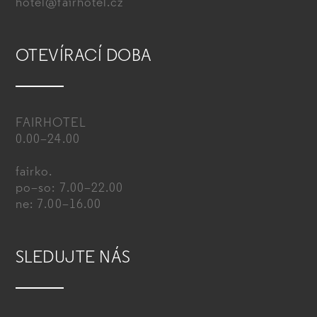
hotel@fairhotel.cz
OTEVÍRACÍ DOBA
FAIRHOTEL
0.00–24.00
fairko.
po–so: 7.00–22.00
ne: 7.00–16.00
SLEDUJTE NÁS