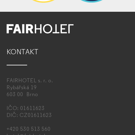
KONTAKT
FAIRHOTEL s. r. o.
Rybářská 19
603 00 Brno
IČO: 01611623
DIČ: CZ01611623
+420 530 513 560