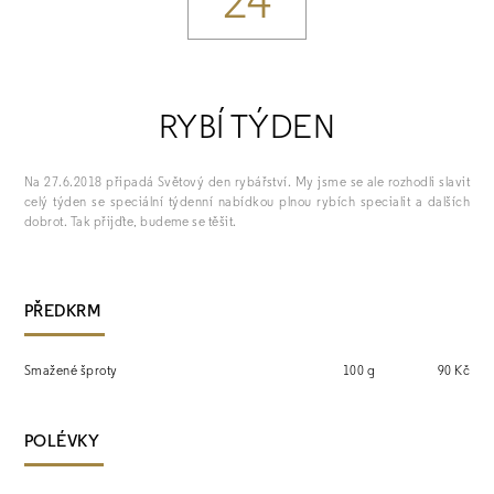
24
RYBÍ TÝDEN
Na 27.6.2018 připadá Světový den rybářství. My jsme se ale rozhodli slavit
celý týden se speciální týdenní nabídkou plnou rybích specialit a dalších
dobrot. Tak přijďte, budeme se těšit.
PŘEDKRM
Smažené šproty
100 g
90 Kč
POLÉVKY