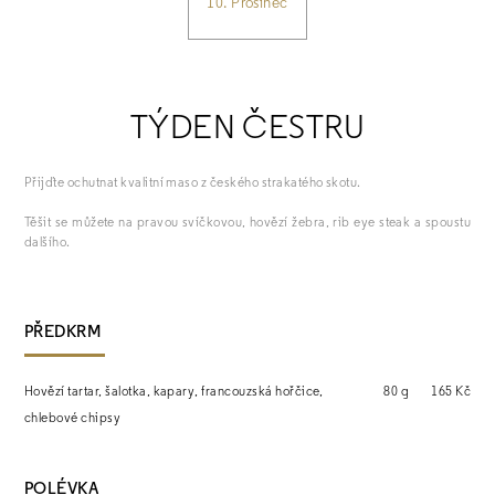
10. Prosinec
TÝDEN ČESTRU
Přijďte ochutnat kvalitní maso z českého strakatého skotu.
Těšit se můžete na pravou svíčkovou, hovězí žebra, rib eye steak a spoustu
dalšího.
PŘEDKRM
Hovězí tartar, šalotka, kapary, francouzská hořčice,
80 g
165 Kč
chlebové chipsy
POLÉVKA