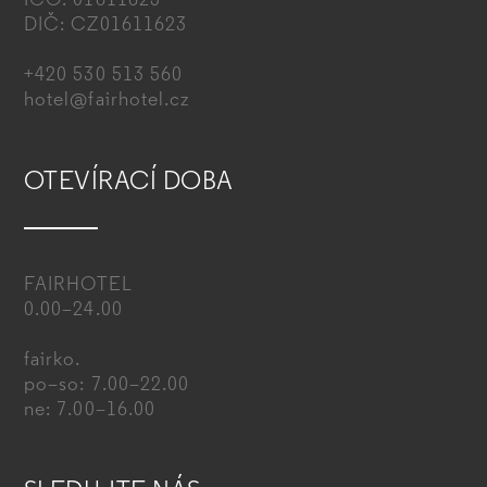
IČO: 01611623
DIČ: CZ01611623
+420 530 513 560
hotel@fairhotel.cz
OTEVÍRACÍ DOBA
FAIRHOTEL
0.00–24.00
fairko.
po–so: 7.00–22.00
ne: 7.00–16.00