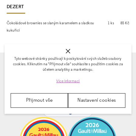
DEZERT
Čokoládové brownies se slaným karamelem a sladkou
1 ks
85 Kč
kukuřicí
Tyto webové stránky používají k poskytování svých služeb soubory
cookies. Kliknutím na "Přijmout vše" souhlasíte s použitím cookies za
Fairhotel
účelem analytiky a marketingu.
9.2
Více informací
""
Přijmout vše
Nastavení cookies
1377 hodnocení
skutečných hostů