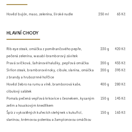
Hovězí bujón, maso, zelenina, široké nudle
250 ml
65 Kč
HLAVNÍ CHODY
Rib eye steak, omáčka z poměrančového pepře,
230 g
420 Kč
pečená zelenina, wasabi-bramborový závitek
Pravá svíčková, šafránové halušky, pepřová omáčka
200 g
455 Kč
Sirlion steak, bramborové noky, cibule, slanina, omáčka
200 g
395 Kč
z brandy a hrubozrnné hořčice
Hovězí žebro na rumu a víně, bramborová kaše,
400 g
280 Kč
cibulový salátek
Pomalu pečená vepřová krkovice s česnekem, kysaným
150 g
145 Kč
zelím a houskovým knedlíkem
Špíz z vykostěných kuřecích stehýnek s kukuřicí,
150 g
165 Kč
slaninou, krémovou polentou a žampionovou omáčkou